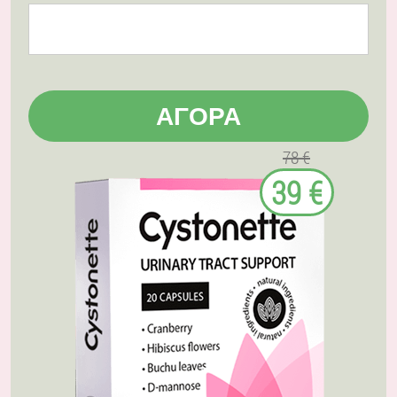
ΑΓΟΡΆ
78 €
39 €